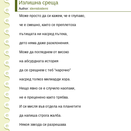
Излишна среща
Author:
idemidoidemi
Може просто да си кажем, че е глупаво,
че е смешно, както се преплетоха
пътищата ни насред пътека,
дето няма даже разклонения.
Може да погледнем от високо
на абсурдната история
да се срещнем с теб “нарочно”
насред толкоз милиарди хора.
Нещо явно се е случило наопаки,
не е преценено както трябва.
И си мисля във отдела на планетите
да напиша строга жалба.
Някоя звезда си разрешава