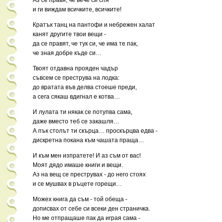
Аз се правя, че вече си спя
и ги виждам всичките, всичките!
Кратък танц на пантофи и небрежен халат
канят другите твои вещи -
да се правят, че тук си, че има те пак,
че зная добре къде си…
Твоят отдавна прояден чадър
съвсем се преструва на лодка:
до вратата във делва стоеше преди,
а сега сякаш вдигнал е котва…
И лулата ти някак се потупва сама,
даже вместо теб се закашля…
А пък столът ти скърца… проскърцва едва -
дискретна покана към чашата праща…
И към мен изпратете! И аз съм от вас!
Моят дядо имаше книги и вещи.
Аз на вещ се преструвах - до него стоях
и се мушвах в ръцете горещи…
Можех книга да съм - той обеща -
дописвах от себе си всеки ден страничка.
Но ме отпращаше пак да играя сама -