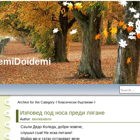
emiDoidemi
Archive for the Category ◊ Класически бъртвежи ◊
Изповед под носа преди лягане
Author:
idemidoidemi
Скъпи Дядо Коледа, добри човече,
слушал съм! Не иска питане!
Майка ми и татко остаряват вече