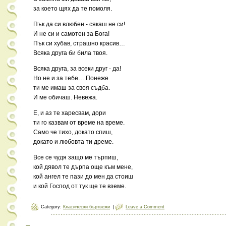
за което щях да те помоля.
Пък да си влюбен - сякаш не си!
И не си и самотен за Бога!
Пък си хубав, страшно красив…
Всяка друга би била твоя.
Всяка друга, за всеки друг - да!
Но не и за тебе… Понеже
ти ме имаш за своя съдба.
И ме обичаш. Невежа.
Е, и аз те харесвам, дори
ти го казвам от време на време.
Само че тихо, докато спиш,
докато и любовта ти дреме.
Все се чудя защо ме търпиш,
кой дявол те дърпа още към мене,
кой ангел те пази до мен да стоиш
и кой Господ от тук ще те вземе.
Category:
Класически бъртвежи
|
Leave a Comment