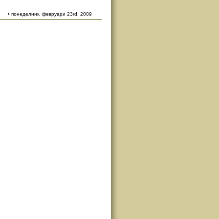
• понеделник, февруари 23rd, 2009