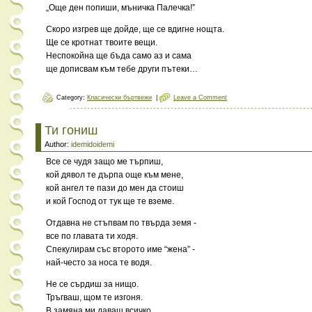
„Още ден попиши, мъничка Палечка!”
Скоро изгрев ще дойде, ще се вдигне нощта.
Ще се кротнат твоите вещи.
Неспокойна ще бъда само аз и сама
ще дописвам към тебе други пътеки…
Category:
Класически бъртвежи
|
Leave a Comment
Ти гониш
Author:
idemidoidemi
Все се чудя защо ме търпиш,
кой дявол те дърпа още към мене,
кой ангел те пази до мен да стоиш
и кой Господ от тук ще те вземе.
Отдавна не стъпвам по твърда земя -
все по главата ти ходя.
Спекулирам със второто име “жена” -
най-често за носа те водя.
Не се сърдиш за нищо.
Тръгваш, щом те изгоня.
В замяна ми даваш всичко,