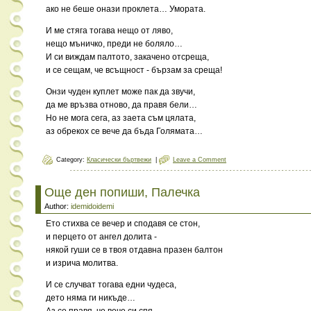
ако не беше онази проклета… Умората.
И ме стяга тогава нещо от ляво,
нещо мъничко, преди не боляло…
И си виждам палтото, закачено отсреща,
и се сещам, че всъщност - бързам за среща!
Онзи чуден куплет може пак да звучи,
да ме връзва отново, да правя бели…
Но не мога сега, аз заета съм цялата,
аз обрекох се вече да бъда Голямата…
Category:
Класически бъртвежи
|
Leave a Comment
Още ден попиши, Палечка
Author:
idemidoidemi
Ето стихва се вечер и сподавя се стон,
и перцето от ангел долита -
някой гуши се в твоя отдавна празен балтон
и изрича молитва.
И се случват тогава едни чудеса,
дето няма ги никъде…