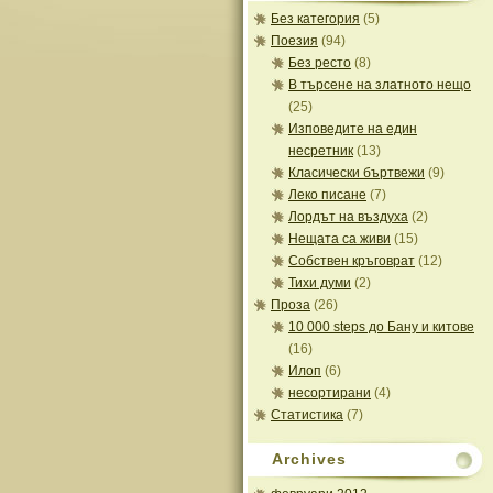
Без категория
(5)
Поезия
(94)
Без ресто
(8)
В търсене на златното нещо
(25)
Изповедите на един
несретник
(13)
Класически бъртвежи
(9)
Леко писане
(7)
Лордът на въздуха
(2)
Нещата са живи
(15)
Собствен кръговрат
(12)
Тихи думи
(2)
Проза
(26)
10 000 steps до Бану и китове
(16)
Илоп
(6)
несортирани
(4)
Статистика
(7)
Archives