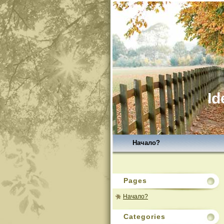
Id
Начало?
Pages
Начало?
Categories