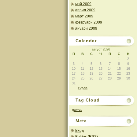
май 2009
април 2009
март 2009
февруари 2009
януари 2009
Calendar
август 2026
П
В
С
Ч
П
С
Н
1
2
3
4
5
6
7
8
9
10
11
12
13
14
15
16
17
18
19
20
21
22
23
24
25
26
27
28
29
30
31
« фев
Tag Cloud
Диптих
Meta
Вход
Entries (RSS)