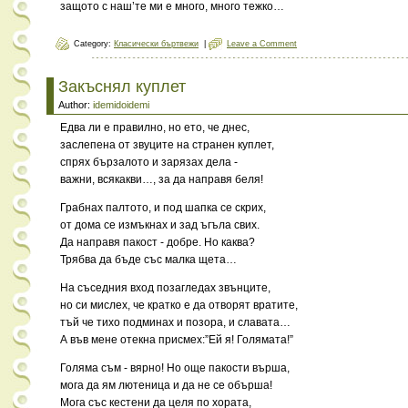
защото с наш’те ми е много, много тежко…
Category:
Класически бъртвежи
|
Leave a Comment
Закъснял куплет
Author:
idemidoidemi
Едва ли е правилно, но ето, че днес,
заслепена от звуците на странен куплет,
спрях бързалото и зарязах дела -
важни, всякакви…, за да направя беля!
Грабнах палтото, и под шапка се скрих,
от дома се измъкнах и зад ъгъла свих.
Да направя пакост - добре. Но каква?
Трябва да бъде със малка щета…
На съседния вход позагледах звънците,
но си мислех, че кратко е да отворят вратите,
тъй че тихо подминах и позора, и славата…
А във мене отекна присмех:”Ей я! Голямата!”
Голяма съм - вярно! Но още пакости върша,
мога да ям лютеница и да не се обърша!
Мога със кестени да целя по хората,