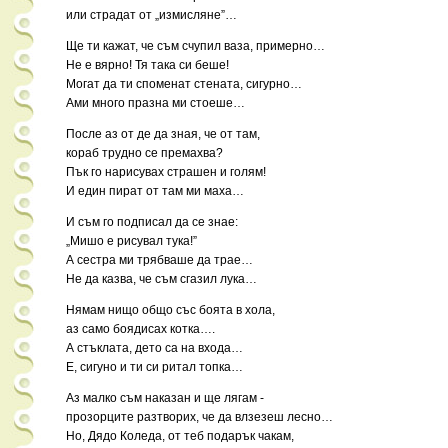
или страдат от „измисляне”…
Ще ти кажат, че съм счупил ваза, примерно…
Не е вярно! Тя така си беше!
Могат да ти споменат стената, сигурно…
Ами много празна ми стоеше…
После аз от де да зная, че от там,
кораб трудно се премахва?
Пък го нарисувах страшен и голям!
И един пират от там ми маха…
И съм го подписал да се знае:
„Мишо е рисувал тука!”
А сестра ми трябваше да трае…
Не да казва, че съм сгазил лука…
Нямам нищо общо със боята в хола,
аз само боядисах котка….
А стъклата, дето са на входа…
Е, сигуно и ти си ритал топка…
Аз малко съм наказан и ще лягам -
прозорците разтворих, че да влзезеш лесно…
Но, Дядо Коледа, от теб подарък чакам,