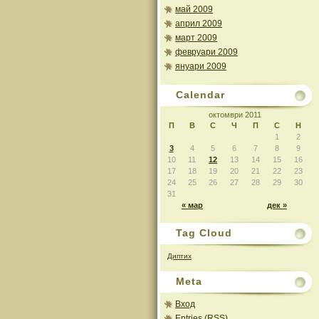
май 2009
април 2009
март 2009
февруари 2009
януари 2009
Calendar
октомври 2011
П
В
С
Ч
П
С
Н
1
2
3
4
5
6
7
8
9
10
11
12
13
14
15
16
17
18
19
20
21
22
23
24
25
26
27
28
29
30
31
« мар
дек »
Tag Cloud
Диптих
Meta
Вход
Entries (RSS)