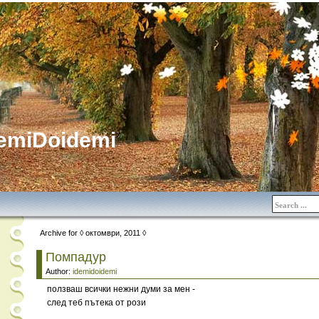
emiDoidemi
Archive for ◊ октомври, 2011 ◊
Помпадур
Author:
idemidoidemi
ползваш всички нежни думи за мен -
след теб пътека от рози