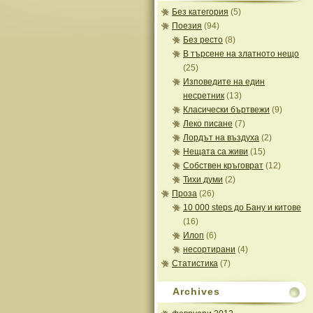
Без категория
(5)
Поезия
(94)
Без ресто
(8)
В търсене на златното нещо
(25)
Изповедите на един
несретник
(13)
Класически бъртвежи
(9)
Леко писане
(7)
Лордът на въздуха
(2)
Нещата са живи
(15)
Собствен кръговрат
(12)
Тихи думи
(2)
Проза
(26)
10 000 steps до Бану и китове
(16)
Илоп
(6)
несортирани
(4)
Статистика
(7)
Archives