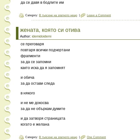
да се давя в бодлите им
Category:
В търсене на златното нещо
|
Leave a Comment
жената, която си отива
Author:
idemidoidemi
се преговаря
повтаря всички подчертани
фрагменти
за да се запомни
както иска да я запомнят
и обича
за да остави следа
в някого
и не ме докосва
за да не объркам думите
и да затворя страницата
когато е желана
Category:
В търсене на златното нещо
|
One Comment