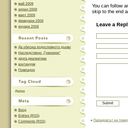
май 2009
You can follow a
април 2009
skip to the end a
март 2009
февруари 2009
Leave a Repl
януари 2009
Recent Posts
Да обесиш родословното дърво
Наследствено „Гуарнери”
друга диалектика
континуум
Помпадур
Tag Cloud
Диптих
Meta
Вход
Entries (RSS)
«
Парадоксът на трие
Comments (RSS)