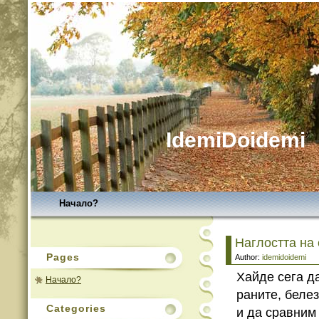
IdemiDoidemi
Начало?
Наглостта на
Pages
Author:
idemidoidemi
Хайде сега д
Начало?
раните, белез
Categories
и да сравним 