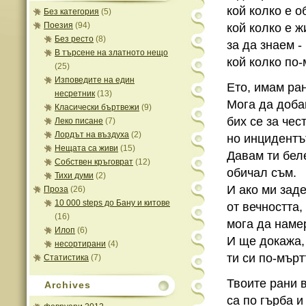
кой колко е о
Без категория
(5)
Поезия
(94)
кой колко е ж
Без ресто
(8)
за да знаем -
В търсене на златното нещо
кой колко по-
(25)
Изповедите на един
Ето, имам ран
несретник
(13)
Мога да доба
Класически бъртвежи
(9)
бих се за чест
Леко писане
(7)
Лордът на въздуха
(2)
но инцидентът
Нещата са живи
(15)
Давам ти беле
Собствен кръговрат
(12)
обичал съм.
Тихи думи
(2)
И ако ми зад
Проза
(26)
10 000 steps до Бану и китове
от вечността,
(16)
мога да наме
Илоп
(6)
И ще докажа,
несортирани
(4)
ти си по-мърт
Статистика
(7)
Твоите рани 
Archives
са по гърба и