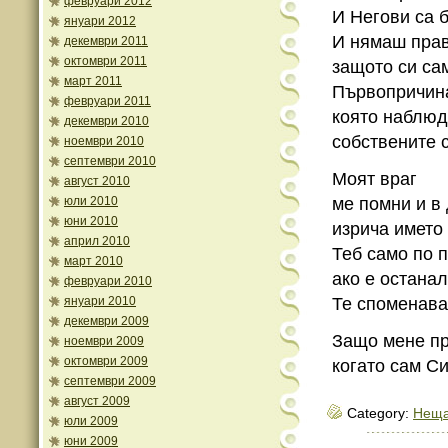
февруари 2012
И Негови са 
януари 2012
И нямаш прав
декември 2011
октомври 2011
защото си са
март 2011
Първопричин
февруари 2011
която наблю
декември 2010
собствените 
ноември 2010
септември 2010
Моят враг
август 2010
юли 2010
ме помни и в
юни 2010
изрича името 
април 2010
Теб само по 
март 2010
ако е остана
февруари 2010
януари 2010
Те споменават
декември 2009
Защо мене пр
ноември 2009
октомври 2009
когато сам С
септември 2009
август 2009
Category:
Неща
юли 2009
юни 2009