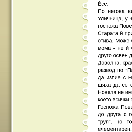
Éсе.
По негова в
Уличница, у 
госпожа Пове
Старата й пр
отива. Може 
мома - не й
друго освен д
Доволна, кра
развод по “П
да изпие с Н
щяха да се 
Новела не им
което всички 
Госпожа Пове
до друга с 
труп”, но 
елементарен,