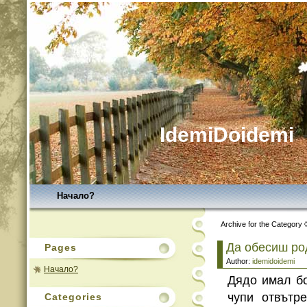
IdemiDoidemi
Начало?
Archive for the Category
Да обесиш ро
Pages
Author:
idemidoidemi
Начало?
Дядо имал бо
чупи отвътр
Categories