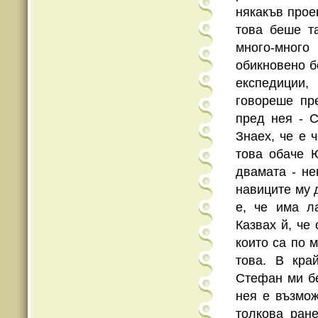
някакъв прое
това беше т
много-много
обикновено б
експедиции,
говореше пр
пред нея - 
Знаех, че е 
това обаче 
двамата - не
навиците му 
е, че има л
Казвах й, че
които са по м
това. В кра
Стефан ми бе
нея е възмож
толкова ране