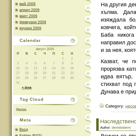
На другия де
май 2009
април 2009
хълма. Дал
март 2009
изяждала бо
февруари 2009
ковчега, кой
януари 2009
Баба никога
Calendar
направил дост
август 2026
и за нея, коя
П
В
С
Ч
П
С
Н
1
2
Казват, че 
3
4
5
6
7
8
9
прорязва кат
10
11
12
13
14
15
16
17
18
19
20
21
22
23
идва вятър,
24
25
26
27
28
29
30
31
стихват под 
« фев
Дунава е при
Tag Cloud
Category:
несо
Диптих
Meta
Наследствено
Author:
idemidoidemi
Вход
Entries (RSS)