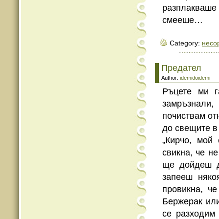
разплакваше 
смееше…
Category:
несо
Предател
Author:
idemidoidemi
Ръцете ми г
замръзнали,
почиствам от
до свещите в
„Кирчо, мой
свикна, че не
ще дойдеш д
запееш няко
провикна, че
Бержерак или
се разходим