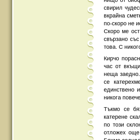
нищо от биоф
свирил чудес
вкрайна смет
по-скоро не и
Скоро ме ост
свързано със
това. С никог
Кирчо порасн
час от вкъщи
неща заедно.
се катерехм
единствено 
никога повече
Тъкмо се бя
катерене ска
по този скло
отложех още