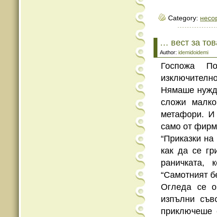
Category:
несо
… вест за тов
Author:
idemidoidemi
Госпожа По
изключително
Нямаше нужда
сложи малко
метафори. И
само от фирм
“Приказки на
как да се гр
раничката, 
“Самотният бе
Огледа се о
изпълни съв
приключеше 