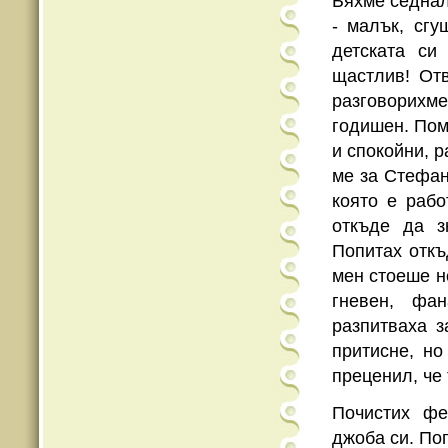
Бяхме седнал
- малък, сг
детската си
щастлив! Отв
разговорихме
годишен. Пом
и спокойни, р
ме за Стефан
която е раб
откъде да з
Попитах откъ
мен стоеше н
гневен, фа
разпитваха з
притисне, но
преценил, че
Почистих фе
джоба си. По