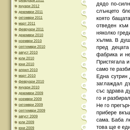
февруари 2012
дядо по-силн
януари 2012
слънцето бл
декември 2011
която бащат
октомври 2011
март 2011
отведен към
февруари 2011
няколко гред
декември 2010
хълма. В душ
ноември 2010
пред децата
септември 2010
август 2010
фабрика и не
юли 2010
Пристягала и
юни 2010
само те разб
април 2010
Една сутрин 
март 2010
февруари 2010
заглаждал д
януари 2010
със здрава д
декември 2009
го и разбирал
ноември 2009
Не го прегърн
октомври 2009
септември 2009
прибере вкъ
август 2009
сама. Баба л
юли 2009
това ще е ед
юни 2009