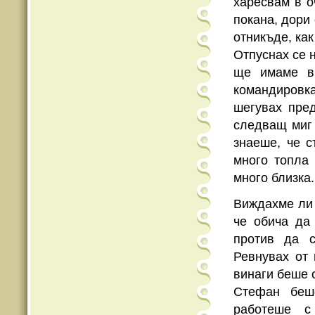
харесвам в о
покана, дори
отникъде, как
Отпуснах се 
ще имаме в 
командировка
шегувах пред
следващ миг 
знаеше, че 
много топла 
много близка.
Виждахме ли 
че обича да
против да с
Ревнувах от 
винаги беше 
Стефан беш
работеше с 