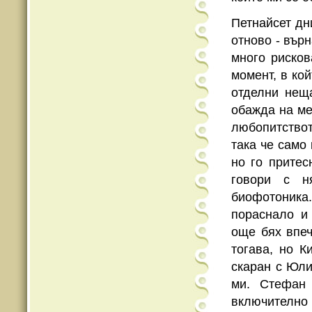
Петнайсет дн
отново - вър
много рисков
момент, в ко
отделни неща
обажда на ме
любопитствот
така че само 
но го притес
говори с н
биофотоник
пораснало и
още бях впеч
тогава, но К
скаран с Юли
ми. Стефан 
включително 