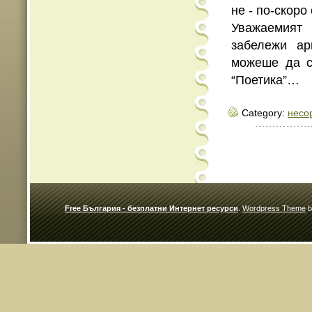
не - по-скоро
Уважаемият
забележи ар
можеше да с
“Поетика”…
Category:
несо
Free България - безплатни Интернет ресурси
.
Wordpress Theme
b