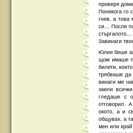
проверя дома
Понякога го с
гняв, а това
си… После па
стъргалото… 
Завинаги твоя
Юлия беше за
щом имаше п
билети, коит
трябваше да 
винаги ме на
заели всичк
гледаше с о
отговорил. А
окото, а и с
общувах, а т
мен или край