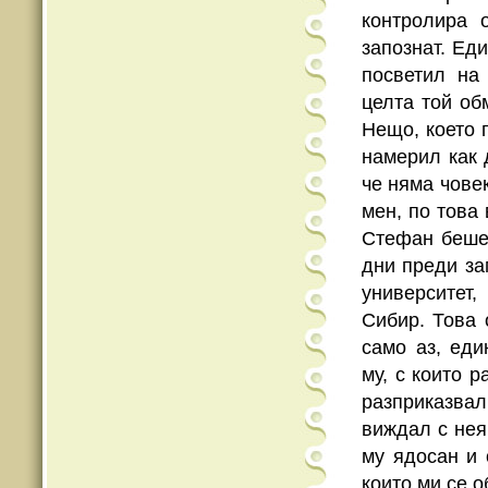
контролира 
запознат. Ед
посветил на
целта той об
Нещо, което 
намерил как 
че няма човек
мен, по това
Стефан беше 
дни преди за
университет,
Сибир. Това 
само аз, еди
му, с които р
разприказвал
виждал с нея
му ядосан и 
които ми се 