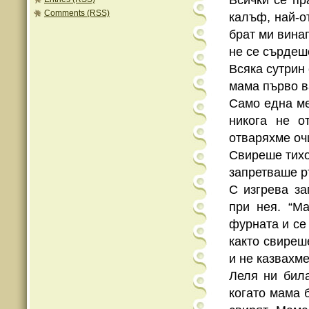
Всички се пр
Comments (RSS)
калъф, най-о
брат ми вина
не се сърдеш
Всяка сутрин
мама първо в
Само една ме
никога не о
отваряхме оч
Свиреше тихо
запретваше р
С изгрева за
при нея. “М
фурната и се
както свиреш
и не казвахме
Леля ни била
когато мама 