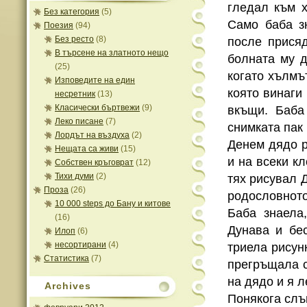
гледал към 
Без категория
(5)
Само баба зн
Поезия
(94)
Без ресто
(8)
после прися
В търсене на златното нещо
болната му д
(25)
когато хълмъ
Изповедите на един
която винаги 
несретник
(13)
Класически бъртвежи
(9)
вкъщи. Баба
Леко писане
(7)
снимката пак 
Лордът на въздуха
(2)
Денем дядо р
Нещата са живи
(15)
и на всеки к
Собствен кръговрат
(12)
Тихи думи
(2)
тях рисувал 
Проза
(26)
родословното
10 000 steps до Бану и китове
Баба знаела
(16)
Дунава и бе
Илоп
(6)
несортирани
(4)
триела рисун
Статистика
(7)
прегръщала с
на дядо и я л
Archives
Понякога слъ