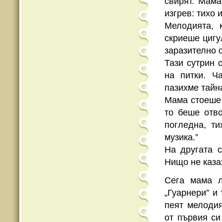
свирят. Мама
изгрев: тихо и
Мелодията, 
скриеше цигу
заразително 
Тази сутрин 
на питки. Ч
пазихме тайна
Мама стоеше 
то беше отв
погледна, ти
музика.”
На другата с
Нищо не каза
Сега мама л
„Гуарнери” и
пеят мелодия
от първия си