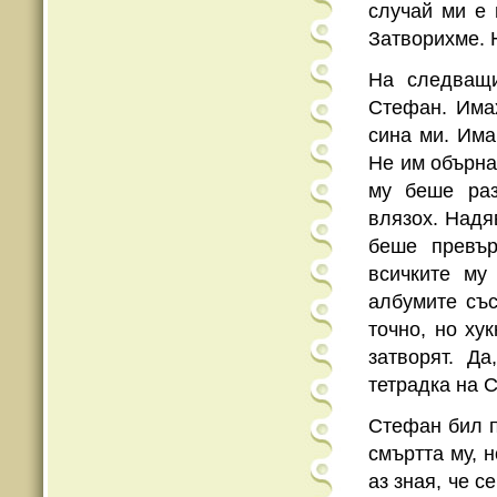
случай ми е 
Затворихме. 
На следващ
Стефан. Имах
сина ми. Има
Не им обърна
му беше раз
влязох. Надяв
беше превър
всичките му
албумите съ
точно, но ху
затворят. Д
тетрадка на 
Стефан бил п
смъртта му, 
аз зная, че 