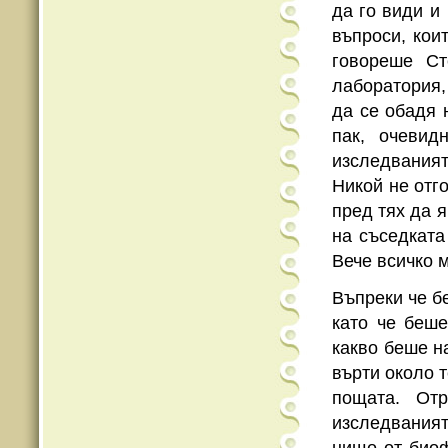
да го види и
въпроси, кои
говореше Ст
лаборатория,
да се обадя 
пак, очеви
изследваният
Никой не отг
пред тях да 
на съседката
Вече всичко 
Въпреки че б
като че беш
какво беше н
върти около т
пощата. От
изследваният