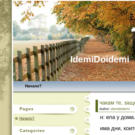
IdemiDoidemi
Начало?
чакам те, защ
Pages
Author:
idemidoidemi
н: ела у дома
Начало?
има дни, коит
Categories