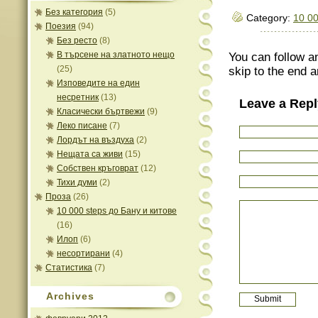
Без категория
(5)
Category:
10 00
Поезия
(94)
Без ресто
(8)
В търсене на златното нещо
You can follow a
(25)
skip to the end a
Изповедите на един
несретник
(13)
Leave a Repl
Класически бъртвежи
(9)
Леко писане
(7)
Лордът на въздуха
(2)
Нещата са живи
(15)
Собствен кръговрат
(12)
Тихи думи
(2)
Проза
(26)
10 000 steps до Бану и китове
(16)
Илоп
(6)
несортирани
(4)
Статистика
(7)
Archives