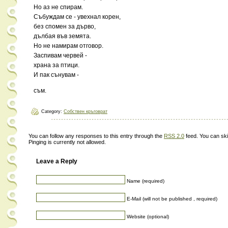
Но аз не спирам.
Събуждам се - увехнал корен,
без спомен за дърво,
дълбая във земята.
Но не намирам отговор.
Заспивам червей -
храна за птици.
И пак сънувам -
съм.
Category:
Собствен кръговрат
You can follow any responses to this entry through the
RSS 2.0
feed. You can ski
Pinging is currently not allowed.
Leave a Reply
Name (required)
E-Mail (will not be published , required)
Website (optional)