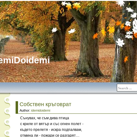
emiDoidemi
Собствен кръговрат
Author:
idemidoidemi
Сънувах, че съм дива птица
с криле от вятър и със огнен полет -
където прелетя - искра подпалвам,
отмина ли - пожари се разгарят…