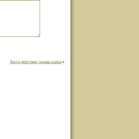
Трето действие, първа сцена
»