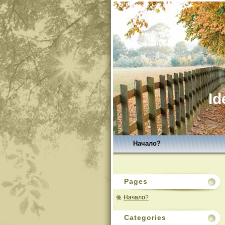
Id
Начало?
Pages
Начало?
Categories