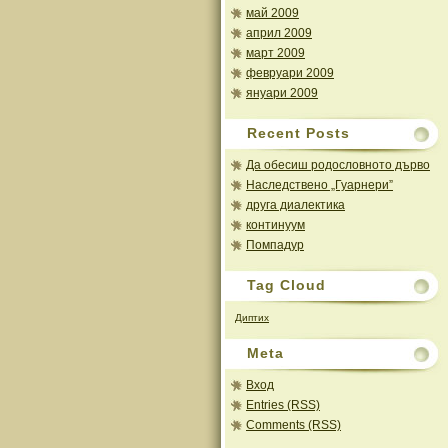
май 2009
април 2009
март 2009
февруари 2009
януари 2009
Recent Posts
Да обесиш родословното дърво
Наследствено „Гуарнери”
друга диалектика
континуум
Помпадур
Tag Cloud
Диптих
Meta
Вход
Entries (RSS)
Comments (RSS)