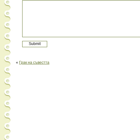
«
Грак на съвестта