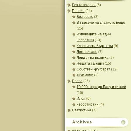
Без категория
(5)
Поезия
(94)
Без ресто
(8)
В търсене на златното нещо
(25)
Изповедите на един
несретник
(13)
Класически бъртвежи
(9)
Леко писане
(7)
Лордът на въздуха
(2)
Нещата са живи
(15)
Собствен кръговрат
(12)
Тихи думи
(2)
Проза
(26)
10 000 steps до Бану и китове
(16)
Илоп
(6)
несортирани
(4)
Статистика
(7)
Archives