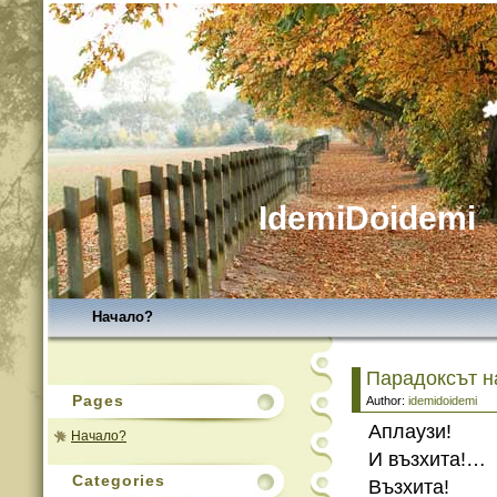
IdemiDoidemi
Начало?
Парадоксът н
Pages
Author:
idemidoidemi
Аплаузи!
Начало?
И възхита!…
Categories
Възхита!