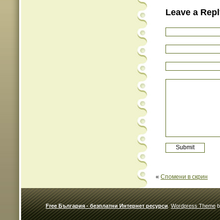
Leave a Repl
«
Спомени в скрин
Free България - безплатни Интернет ресурси
.
Wordpress Theme
b