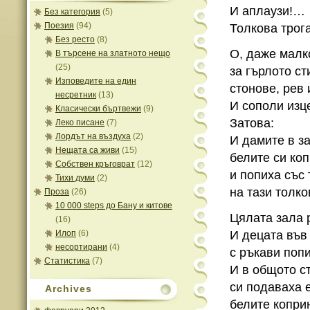
И аплаузи!…
Без категория
(5)
Поезия
(94)
Толкова трог
Без ресто
(8)
О, даже малко
В търсене на златното нещо
(25)
за гърлото с
Изповедите на един
стонове, рев
несретник
(13)
И сополи изц
Класически бъртвежи
(9)
Затова:
Леко писане
(7)
Лордът на въздуха
(2)
И дамите в з
Нещата са живи
(15)
белите си ко
Собствен кръговрат
(12)
и попиха със 
Тихи думи
(2)
на тази толк
Проза
(26)
10 000 steps до Бану и китове
Цялата зала 
(16)
Илоп
(6)
И децата във
несортирани
(4)
с ръкави по
Статистика
(7)
И в общото с
си подаваха 
Archives
белите копри