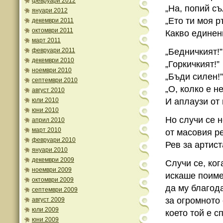
февруари 2012
„На, попий съ
януари 2012
„Ето ти моя р
декември 2011
октомври 2011
Какво единен
март 2011
февруари 2011
„Бедничкият!”
декември 2010
„Горкичкият!”
ноември 2010
„Бъди силен!”
септември 2010
„О, колко е н
август 2010
юли 2010
И аплаузи от 
юни 2010
Но случи се 
април 2010
март 2010
от масовия ре
февруари 2010
Рев за артист
януари 2010
декември 2009
Случи се, ког
ноември 2009
искаше поиме
октомври 2009
да му благод
септември 2009
за огромното
август 2009
юли 2009
което той е с
юни 2009