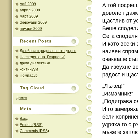
май 2009
А той посрещ
април 2009
доволен даже
март 2009
щастлив от у
февруари 2009
Беше сподели
януари 2009
Сега споделя
Recent Posts
И като всеки 
наивен спрям
Да обесиш родословното дърво
Наследствено „Гуарнери”
очакваше същ
друга диалектика
Да избухне в
континуум
радост и щас
Помпадур
„Лъжец!”
Tag Cloud
„Измамник!”
Диптих
„Подиграва се
И го замерях
Meta
бели коприне
Вход
удряха го с р
Entries (RSS)
Comments (RSS)
мъжете запл