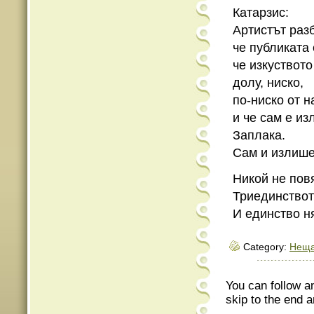
Катарзис:
Артистът раз
че публиката
че изкуството
долу, ниско,
по-ниско от н
и че сам е из
Заплака.
Сам и излише
Никой не пов
Триединствот
И единство н
Category:
Неща
You can follow a
skip to the end a