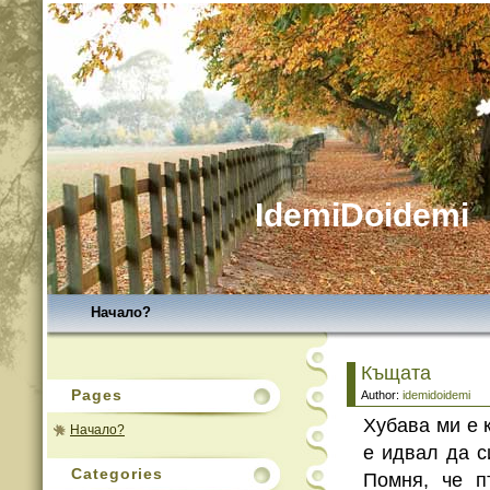
IdemiDoidemi
Начало?
Къщата
Pages
Author:
idemidoidemi
Хубава ми е 
Начало?
е идвал да с
Categories
Помня, че п