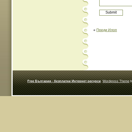
«
Преди Илоп
Free България - безплатни Интернет ресурси
.
Wordpress Theme
b