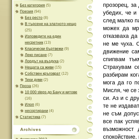
прозорец, за 
Без категория
(5)
Поезия
(94)
убедих, че и
Без ресто
(8)
след малко па
В търсене на златното нещо
можех да мр
(25)
отказваха да 
Изповедите на един
несретник
(13)
не ме чуха. 
Класически бъртвежи
(9)
движение сам
Леко писане
(7)
спипвам тък
Лордът на въздуха
(2)
Страхувам с
Нещата са живи
(15)
Собствен кръговрат
(12)
разбирам ко
Тихи думи
(2)
мога да го п
Проза
(26)
Мисля, че се 
10 000 steps до Бану и китове
си. Аз и с др
(16)
Илоп
(6)
те не издава
несортирани
(4)
не съм допус
Статистика
(7)
все пак успя
възможност 
Archives
спокойствие, 