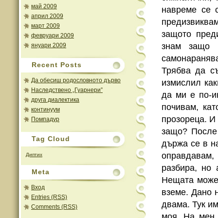
май 2009
навреме се 
април 2009
предизвиквам
март 2009
защото пред
февруари 2009
знам защо 
януари 2009
самонараняв
Recent Posts
Трябва да с
Да обесиш родословното дърво
измислил как
Наследствено „Гуарнери”
да ми е по-и
друга диалектика
почивам, кат
континуум
прозореца. И
Помпадур
защо? После 
Tag Cloud
държа се в н
оправдавам,
Диптих
разбира, но
Meta
Нещата може 
Вход
вземе. Дано 
Entries (RSS)
двама. Тук им
Comments (RSS)
моя. На мен 