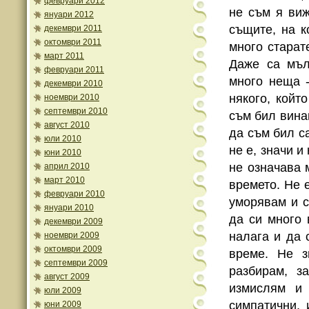
февруари 2012
не съм я виж
януари 2012
същите, на к
декември 2011
октомври 2011
много старат
март 2011
Даже са мъл
февруари 2011
много неща -
декември 2010
някого, койт
ноември 2010
септември 2010
съм бил вина
август 2010
да съм бил с
юли 2010
не е, значи и
юни 2010
не означава 
април 2010
март 2010
времето. Не 
февруари 2010
уморявам и с
януари 2010
да си много 
декември 2009
налага и да
ноември 2009
октомври 2009
време. Не з
септември 2009
разбирам, з
август 2009
измислям и
юли 2009
симпатични, 
юни 2009