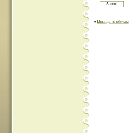
«
Мога да те обичам