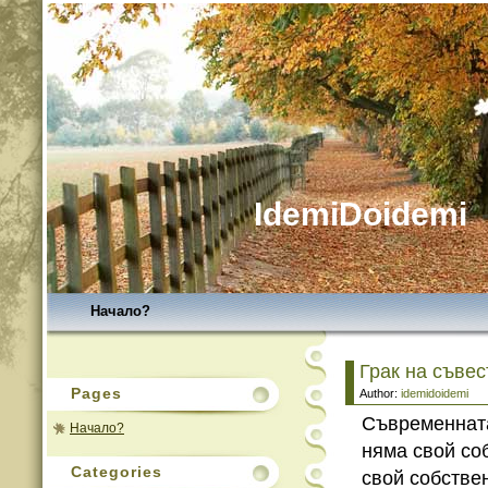
IdemiDoidemi
Начало?
Грак на съвес
Pages
Author:
idemidoidemi
Съвременнат
Начало?
няма свой со
Categories
свой собствен