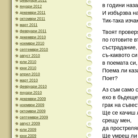
февруари 2012
в години наза
януари 2012
И избързва н
декември 2011
октомври 2011
Тик-така изча
март 2011
февруари 2011
Твоят провер
декември 2010
по готовите 
ноември 2010
състрадание,
септември 2010
съ-каквото с
август 2010
юли 2010
в поемата си,
юни 2010
Поема ли каз
април 2010
Поет?
март 2010
февруари 2010
Аз съм само 
януари 2010
ехо в бъдеще
декември 2009
грак на съвес
ноември 2009
октомври 2009
Ще се качиш 
септември 2009
срещу мен,
август 2009
да простреля
юли 2009
Ще умреш ли 
юни 2009