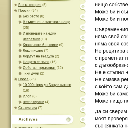
нищо собстве
Без категория
(5)
Поезия
(94)
Може би и съ
Без ресто
(8)
Може би и по
В търсене на златното нещо
(25)
Съвременния
Изповедите на един
няма свой со
несретник
(13)
няма своя со
Класически бъртвежи
(9)
Не рецитира 
Леко писане
(7)
Лордът на въздуха
(2)
с преметнат 
Нещата са живи
(15)
с дъгообразн
Собствен кръговрат
(12)
Не е стъпил н
Тихи думи
(2)
Не смазва ре
Проза
(26)
10 000 steps до Бану и китове
с който сам д
(16)
Може би само
Илоп
(6)
Може нищо по
несортирани
(4)
Статистика
(7)
Да си сверим
моят проверя
Archives
със сянката 