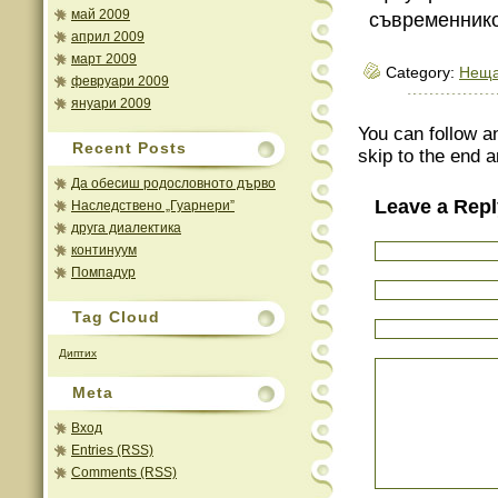
май 2009
съвременник
април 2009
март 2009
Category:
Неща
февруари 2009
януари 2009
You can follow a
Recent Posts
skip to the end a
Да обесиш родословното дърво
Leave a Repl
Наследствено „Гуарнери”
друга диалектика
континуум
Помпадур
Tag Cloud
Диптих
Meta
Вход
Entries (RSS)
Comments (RSS)